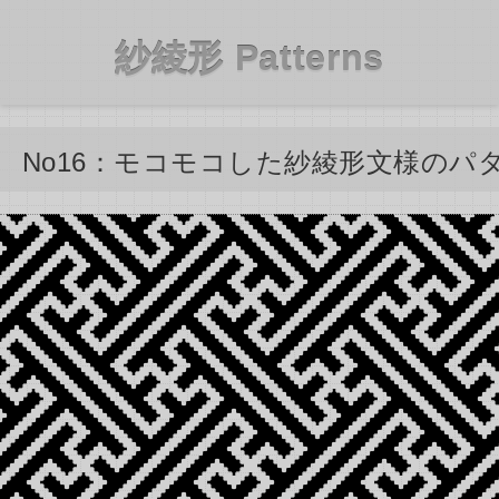
紗綾形 Patterns
No16：モコモコした紗綾形文様のパ